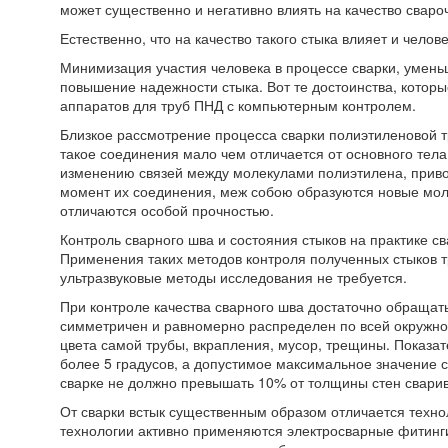
может существенно и негативно влиять на качество свароч
Естественно, что на качество такого стыка влияет и челов
Минимизация участия человека в процессе сварки, умень
повышение надежности стыка. Вот те достоинства, котор
аппаратов для труб ПНД с компьютерным контролем.
Близкое рассмотрение процесса сварки полиэтиленовой тр
такое соединения мало чем отличается от основного тела
изменению связей между молекулами полиэтилена, привод
момент их соединения, меж собою образуются новые мол
отличаются особой прочностью.
Контроль сварного шва и состояния стыков на практике с
Применения таких методов контроля полученных стыков 
ультразвуковые методы исследования не требуется.
При контроле качества сварного шва достаточно обращать
симметричен и равномерно распределен по всей окружно
цвета самой трубы, вкрапления, мусор, трещины. Показа
более 5 градусов, а допустимое максимальное значение
сварке не должно превышать 10% от толщины стен свари
От сварки встык существенным образом отличается техно
технологии активно применяются электросварные фитинг