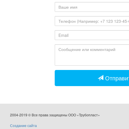
Ваше
имя
Телефон
Email
Сообщение
или
комментарий
Отправит
2004-2019 © Все права защищены ООО «Трубопласт»
Создание сайта