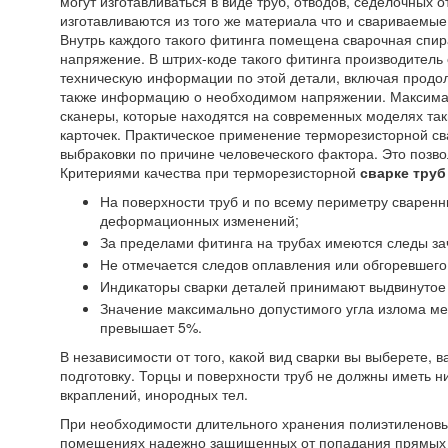
могут изготавливаться в виде труб, отводов, седелочных о
изготавливаются из того же материала что и свариваемые 
Внутрь каждого такого фитинга помещена сварочная спир
напряжение. В штрих-коде такого фитинга производитель
техническую информации по этой детали, включая продол
также информацию о необходимом напряжении. Максимал
сканеры, которые находятся на современных моделях та
карточек. Практическое применение терморезисторной св
выбраковки по причине человеческого фактора. Это позво
Критериями качества при терморезисторной
сварке труб
На поверхности труб и по всему периметру сварен
деформационных изменений;
За пределами фитинга на трубах имеются следы за
Не отмечается следов оплавления или обгоревшего
Индикаторы сварки деталей принимают выдвинутое 
Значение максимально допустимого угла излома ме
превышает 5%.
В независимости от того, какой вид сварки вы выберете, 
подготовку. Торцы и поверхности труб не должны иметь 
вкраплений, инородных тел.
При необходимости длительного хранения полиэтиленовых
помещениях надежно защищенных от попадания прямых с