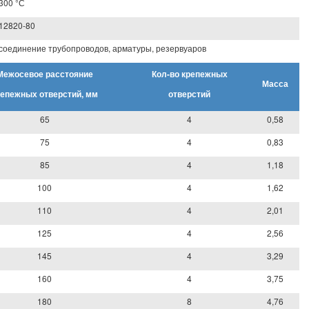
300 °С
12820-80
соединение трубопроводов, арматуры, резервуаров
Межосевое расстояние
Кол-во крепежных
Масса
репежных отверстий, мм
отверстий
65
4
0,58
75
4
0,83
85
4
1,18
100
4
1,62
110
4
2,01
125
4
2,56
145
4
3,29
160
4
3,75
180
8
4,76