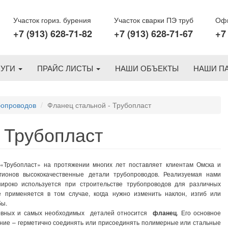
Участок гориз. бурения
Участок сварки ПЭ труб
Офи
+7 (913) 628-71-82
+7 (913) 628-71-67
+7
ЛУГИ
ПРАЙС ЛИСТЫ
НАШИ ОБЪЕКТЫ
НАШИ П
бопроводов
Фланец стальной - Трубопласт
 Трубопласт
рубопласт» на протяжении многих лет поставляет клиентам Омска и
гионов высококачественные детали трубопроводов. Реализуемая нами
ироко используется при строительстве трубопроводов для различных
е применяется в том случае, когда нужно изменить наклон, изгиб или
бы.
новных и самых необходимых деталей относится
фланец
. Его основное
ние – герметично соединять или присоединять полимерные или стальные