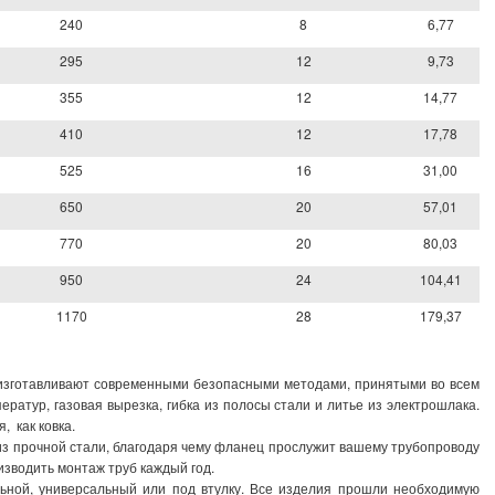
240
8
6,77
295
12
9,73
355
12
14,77
410
12
17,78
525
16
31,00
650
20
57,01
770
20
80,03
950
24
104,41
1170
28
179,37
изготавливают современными безопасными методами, принятыми во всем
ратур, газовая вырезка, гибка из полосы стали и литье из электрошлака.
, как ковка.
из прочной стали, благодаря чему фланец прослужит вашему трубопроводу
изводить монтаж труб каждый год.
ой, универсальный или под втулку. Все изделия прошли необходимую