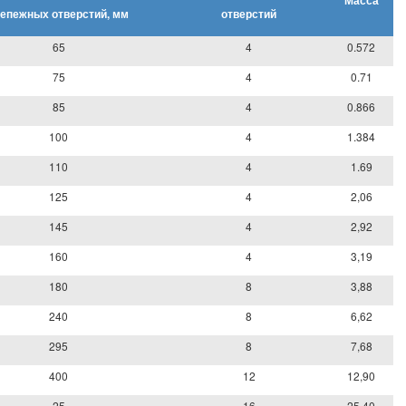
Масса
репежных отверстий, мм
отверстий
65
4
0.572
75
4
0.71
85
4
0.866
100
4
1.384
110
4
1.69
125
4
2,06
145
4
2,92
160
4
3,19
180
8
3,88
240
8
6,62
295
8
7,68
400
12
12,90
25
16
25,40