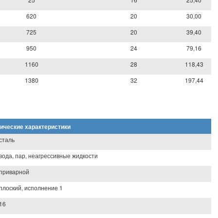
620
20
30,00
725
20
39,40
950
24
79,16
1160
28
118,43
1380
32
197,44
ические характеристики
сталь
вода, пар, неагрессивные жидкости
приварной
плоский, исполнение 1
16