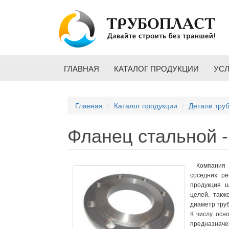
Перейти к основному содержанию
ГЛАВНАЯ
КАТАЛОГ ПРОДУКЦИИ
УС
Главная
Каталог продукции
Детали тру
Фланец стальной -
Компания «Т
соседних ре
продукция ш
целей, такж
диаметр тру
К числу ос
предназначе